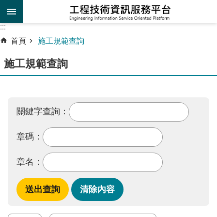
跳到主要內容區塊
:::
:::
進
首頁
施工規範查詢
階
施工規範查詢
搜
尋
施
工
關鍵字查詢：
規
範
章碼：
查
詢
章名：
工
程
設
計