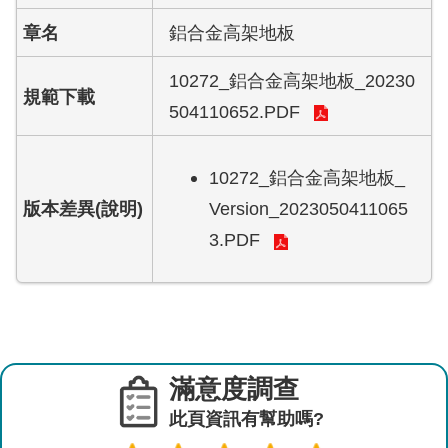
聯
絡
鋁合金高架地板
系
統
10272_鋁合金高架地板_20230
管
504110652.PDF
理
員
10272_鋁合金高架地板_
網
Version_2023050411065
站
3.PDF
導
覽
臺
北
市
政
滿意度調查
府
此頁資訊有幫助嗎?
工
務