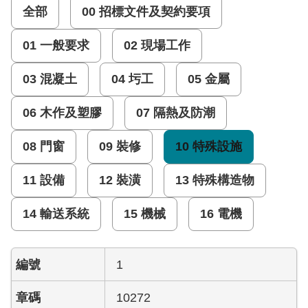
參
全部
00 招標文件及契約要項
考
圖
01 一般要求
02 現場工作
查
詢
03 混凝土
04 圬工
05 金屬
水
06 木作及塑膠
07 隔熱及防潮
資
源
08 門窗
09 裝修
10 特殊設施
營
建
11 設備
12 裝潢
13 特殊構造物
及
設
14 輸送系統
15 機械
16 電機
計
相
關
規
1
範
10272