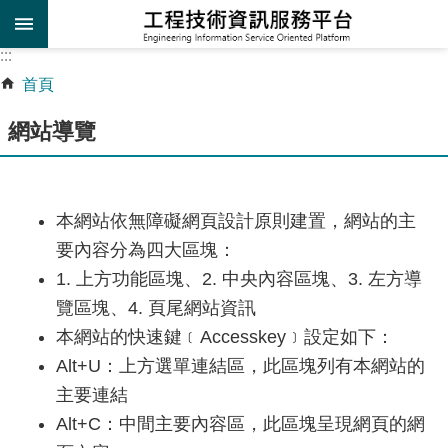
跳到主要內容區塊
:::
:::
進
首頁
階
網站導覽
搜
尋
施
本網站依無障礙網頁設計原則建置，網站的主
工
要內容分為四大區塊：
規
範
1. 上方功能區塊、2. 中央內容區塊、3. 左方導
查
覽區塊、4. 頁尾網站資訊
詢
本網站的快速鍵﹝Accesskey﹞設定如下：
Alt+U：上方選單連結區，此區塊列有本網站的
工
程
主要連結
設
Alt+C：中間主要內容區，此區塊呈現網頁的網
計