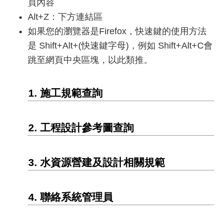
頁內容
參
Alt+Z：下方連結區
考
圖
如果您的瀏覽器是Firefox，快速鍵的使用方法
查
是 Shift+Alt+(快速鍵字母)，例如 Shift+Alt+C會
詢
跳至網頁中央區塊，以此類推。
水
資
1. 施工規範查詢
源
營
建
2. 工程設計參考圖查詢
及
設
計
3. 水資源營建及設計相關規範
相
關
規
4. 聯絡系統管理員
範