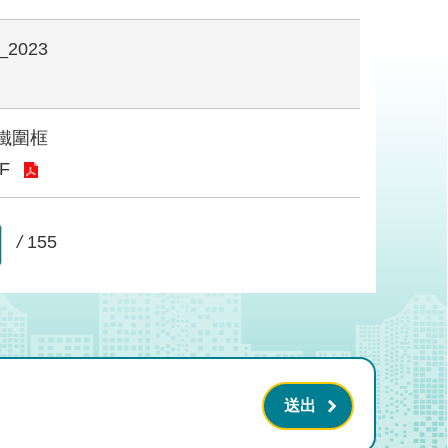
2023
鐵圍框
F
/
155