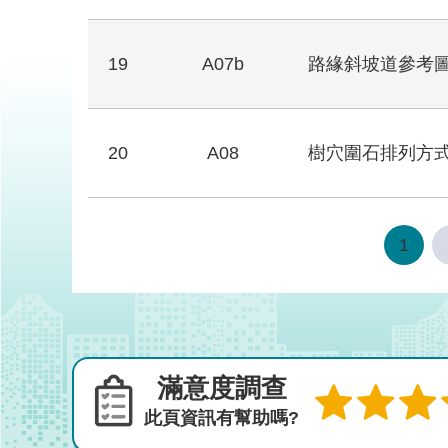
19
A07b
路緣斜坡道參考圖
20
A08
樹穴圍石排列方
1
滿意度調查
此頁資訊有幫助嗎?