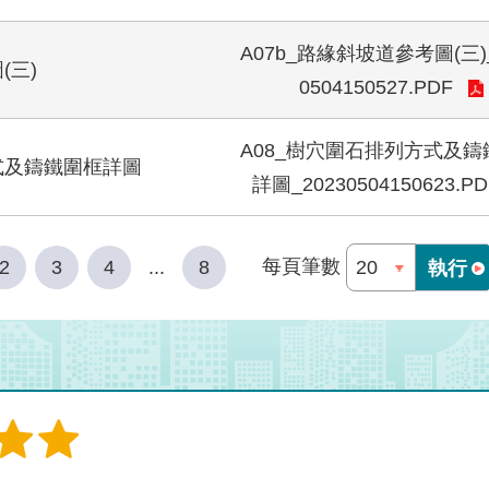
A07b_路緣斜坡道參考圖(三)_
(三)
0504150527.PDF
A08_樹穴圍石排列方式及鑄
式及鑄鐵圍框詳圖
詳圖_20230504150623.PD
每頁筆數
2
3
4
...
8
執行