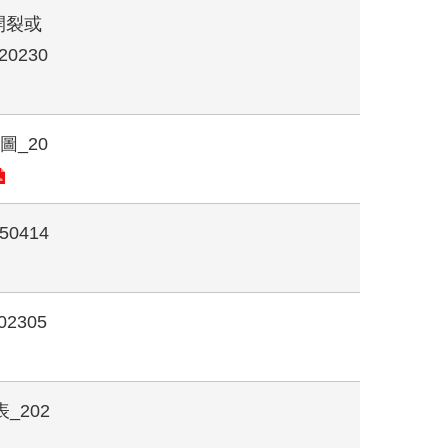
開裂或
0230
圖_20
0414
2305
_202