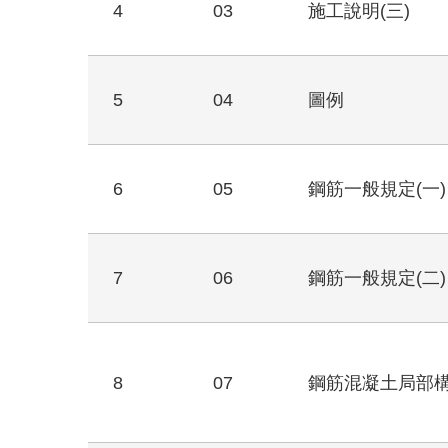
4
03
施工說明(三)
5
04
圖例
6
05
鋼筋一般規定(一)
7
06
鋼筋一般規定(二)
8
07
鋼筋混凝土局部