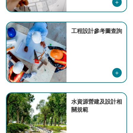
聯
絡
系
統
管
工程設計參考圖查詢
理
員
網
站
導
覽
臺
北
水資源營建及設計相
市
關規範
政
府
工
務