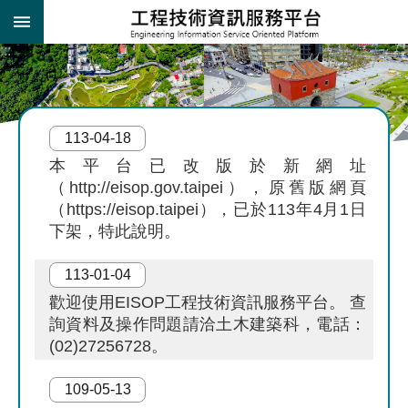
跳到主要內容區塊
:::
:::
進
階
搜
113-04-18
尋
本平台已改版於新網址
（http://eisop.gov.taipei），原舊版網頁
施
工
（https://eisop.taipei），已於113年4月1日
規
下架，特此說明。
範
查
113-01-04
詢
歡迎使用EISOP工程技術資訊服務平台。 查
詢資料及操作問題請洽土木建築科，電話：
工
(02)27256728。
程
設
109-05-13
計