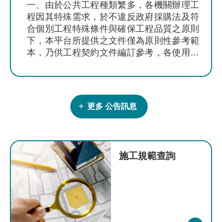
一、由於公共工程種類繁多，各機關辦理工
參
程因其特殊需求，於不違反政府採購法及符
考
合個別工程特殊條件與確保工程品質之原則
圖
下，本平台所提供之文件僅為原則性參考範
查
詢
本，乃供工程契約文件編訂參考，各使用單
位仍應依工程特性衡酌個案情形自行調整，
水
不宜全份套用作為發包契約相關文件。 二、
資
若施工規範及工程設計參考圖內所參照之相
源
關法規及規範、規定等業已修正，亦應自行
更多 公告訊息
營
判斷其妥適性，就契約條件辦理調整。
建
及
設
施工規範查詢
計
相
關
規
範