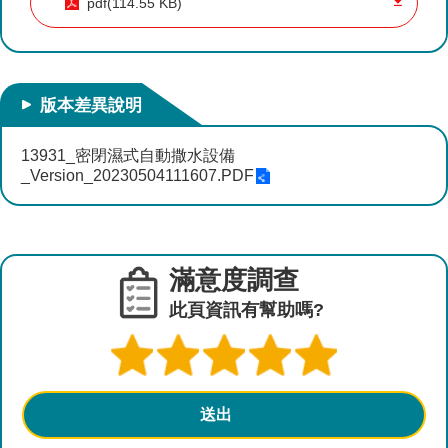
pdf(114.55 KB)
參
考
圖
查
詢
版本差異說明
水
13931_密閉濕式自動撒水設備
資
_Version_20230504111607.PDF
源
營
建
及
滿意度調查
設
此頁資訊有幫助嗎?
計
相
關
規
範