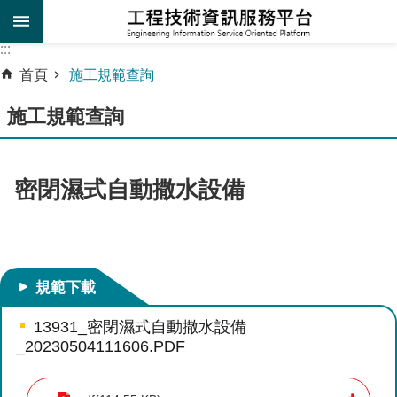
跳到主要內容區塊
:::
:::
進
首頁
施工規範查詢
階
施工規範查詢
搜
尋
施
密閉濕式自動撒水設備
工
規
範
查
詢
規範下載
工
13931_密閉濕式自動撒水設備
_20230504111606.PDF
程
設
計