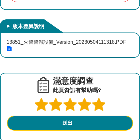
參
考
圖
查
版本差異說明
詢
13851_火警警報設備_Version_20230504111318.PDF
水
資
源
營
建
滿意度調查
及
此頁資訊有幫助嗎?
設
計
相
關
規
範