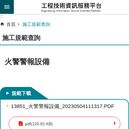
跳到主要內容區塊
:::
:::
進
首頁
施工規範查詢
階
施工規範查詢
搜
尋
施
火警警報設備
工
規
範
查
詢
規範下載
工
13851_火警警報設備_20230504111317.PDF
程
設
pdf(120.81 KB)
計