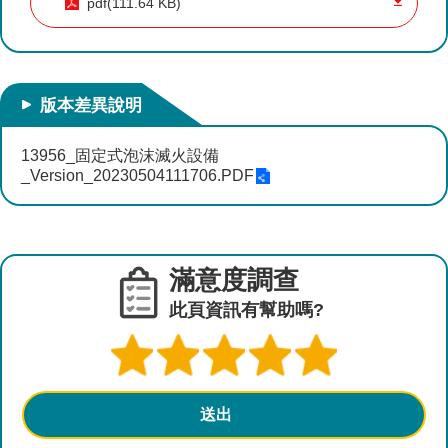
pdf(111.64 KB)
參
考
圖
查
詢
版本差異說明
水
13956_固定式泡沫滅火設備
資
_Version_20230504111706.PDF
源
營
建
及
滿意度調查
設
此頁資訊有幫助嗎?
計
相
關
規
範