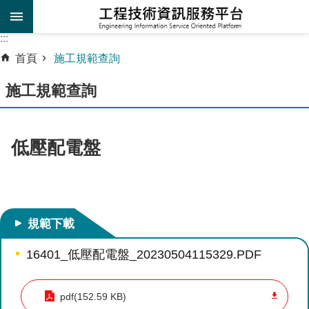
跳到主要內容區塊
:::
:::
進
首頁
施工規範查詢
階
施工規範查詢
搜
尋
施
低壓配電盤
工
規
範
查
詢
規範下載
工
16401_低壓配電盤_20230504115329.PDF
程
設
pdf(152.59 KB)
計