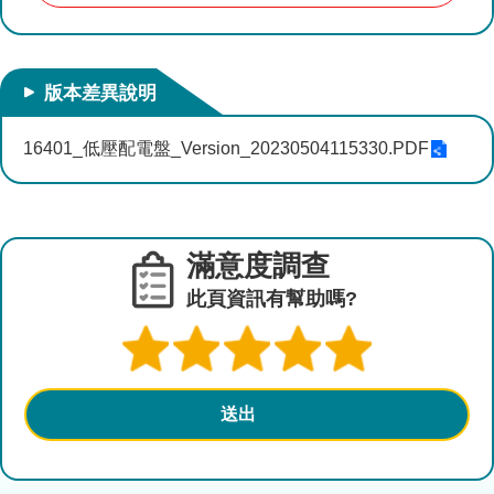
參
考
圖
查
版本差異說明
詢
16401_低壓配電盤_Version_20230504115330.PDF
水
資
源
營
滿意度調查
建
及
此頁資訊有幫助嗎?
設
計
相
關
規
範